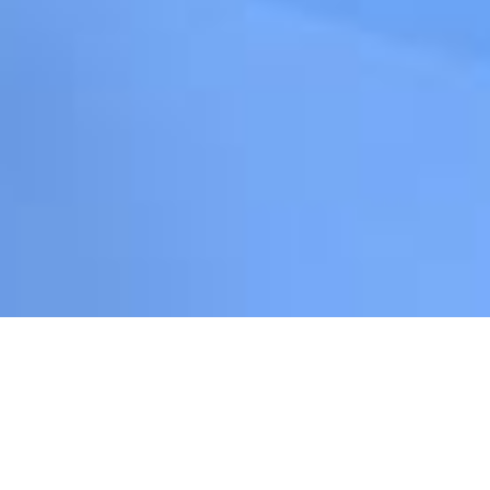
Cookie-Einstellungen
Diese Webseite verwendet Cookies, um Besuchern ein optimales
Nutzererlebnis zu bieten. Bestimmte Inhalte von Drittanbietern werden
nur angezeigt, wenn die entsprechende Option aktiviert ist. Die
Datenverarbeitung kann dann auch in einem Drittland erfolgen.
Weitere Informationen hierzu in der Datenschutzerklärung.
Wir schützen Sie durch modernste Echtzeitüberwachung
für
Privat
, Ihr
Gewerbe
und große
Unternehmen
,
dazu eine Alarmintervention durch die POLIZEI ..
Technisch notwendige
Diese Cookies sind zum Betrieb der Webseite notwendig, z.B. zum